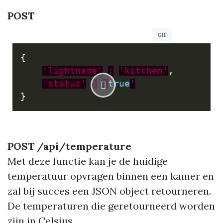
POST
{
'lightname'
:
'kitchen'
,
'status'
:
'
true
'
}
POST /api/temperature
Met deze functie kan je de huidige
temperatuur opvragen binnen een kamer en
zal bij succes een JSON object retourneren.
De temperaturen die geretourneerd worden
zijn in Celsius.