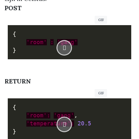
POST
{
'room'
:
'gang'
}
RETURN
{
'room':
'gang'
,
'temperature':
20.5
}