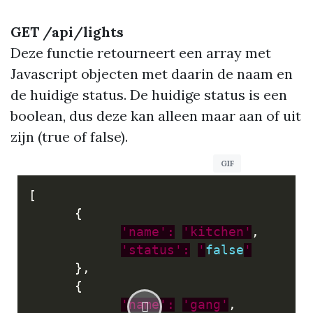
GET /api/lights
Deze functie retourneert een array met
Javascript objecten met daarin de naam en
de huidige status. De huidige status is een
boolean, dus deze kan alleen maar aan of uit
zijn (true of false).
[
{
'name':
'kitchen'
,
'status':
'
false
'
},
{
'name':
'gang'
,