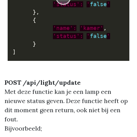
'status':
'
false
'
},
{
'name':
'kamer'
,
'status':
'
false
'
}
]
POST /api/light/update
Met deze functie kan je een lamp een
nieuwe status geven. Deze functie heeft op
dit moment geen return, ook niet bij een
fout.
Bijvoorbeeld;